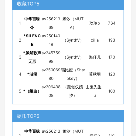
收藏TOP5
中华百味
av256213
嫣汐（MUT
1
玖玲p
764
令
69
A）
*SILENC
av250140
2
（SynthV）
cillia
193
E
18
*虽然歌声
av245759
3
（SynthV）
海仔儿
170
无形
98
av250069
瑞比娅（Shar
4
*涟漪
莫秋羽
120
80
pkey）
av206438
（疑似仅嫣
山鬼先生L
5
*（组曲）
100
08
汐）
u
硬币TOP5
中华百味
av256213
嫣汐（MUT
1
玖玲p
151