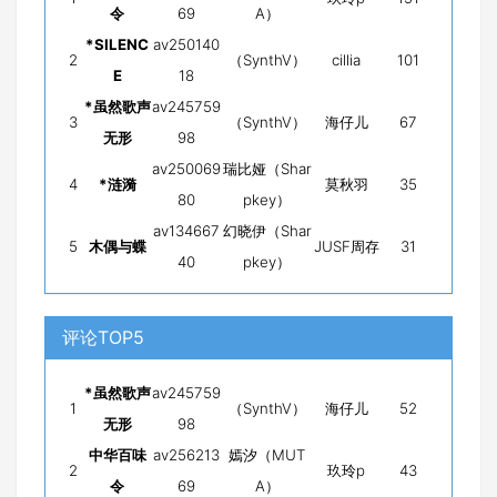
令
69
A）
*SILENC
av250140
2
（SynthV）
cillia
101
E
18
*虽然歌声
av245759
3
（SynthV）
海仔儿
67
无形
98
av250069
瑞比娅（Shar
4
*涟漪
莫秋羽
35
80
pkey）
av134667
幻晓伊（Shar
5
木偶与蝶
JUSF周存
31
40
pkey）
评论TOP5
*虽然歌声
av245759
1
（SynthV）
海仔儿
52
无形
98
中华百味
av256213
嫣汐（MUT
2
玖玲p
43
令
69
A）