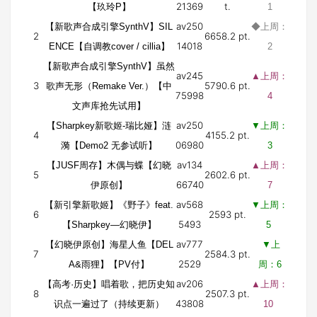
21369
t.
【玖玲P】
1
av250
【新歌声合成引擎SynthV】SIL
◆上周：
2
6658.2 pt.
14018
ENCE【自调教cover / cillia】
2
【新歌声合成引擎SynthV】虽然
av245
▲上周：
3
5790.6 pt.
歌声无形（Remake Ver.）【中
75998
4
文声库抢先试用】
av250
【Sharpkey新歌姬-瑞比娅】涟
▼上周：
4
4155.2 pt.
06980
漪【Demo2 无参试听】
3
av134
【JUSF周存】木偶与蝶【幻晓
▲上周：
5
2602.6 pt.
66740
伊原创】
7
av568
【新引擎新歌姬】《野子》feat.
▼上周：
6
2593 pt.
5493
【Sharpkey—幻晓伊】
5
av777
【幻晓伊原创】海星人鱼【DEL
▼上
7
2584.3 pt.
2529
A&雨狸】【PV付】
周：6
av206
【高考·历史】唱着歌，把历史知
▲上周：
8
2507.3 pt.
43808
识点一遍过了（持续更新）
10