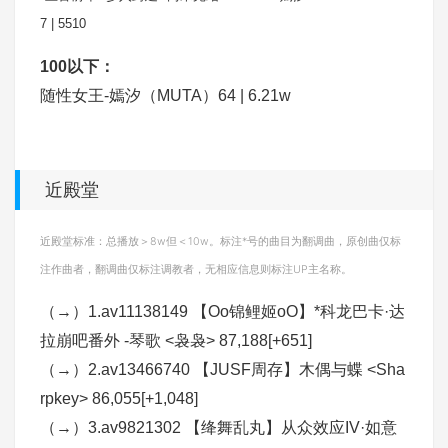
7 | 5510
100以下：
随性女王-嫣汐（MUTA）64 | 6.21w
近殿堂
近殿堂标准：总播放＞8w但＜10w。标注*号的曲目为翻调曲，原创曲仅标
注作曲者，翻调曲仅标注调教者，无相应信息则标注UP主名称。
（→）1.av11138149 【Oo锦鲤姬oO】*科龙巴卡·达
拉崩吧番外 -琴歌 <袅袅> 87,188[+651]
（→）2.av13466740 【JUSF周存】木偶与蝶 <Sha
rpkey> 86,055[+1,048]
（→）3.av9821302 【绛舞乱丸】从众效应IV·如意