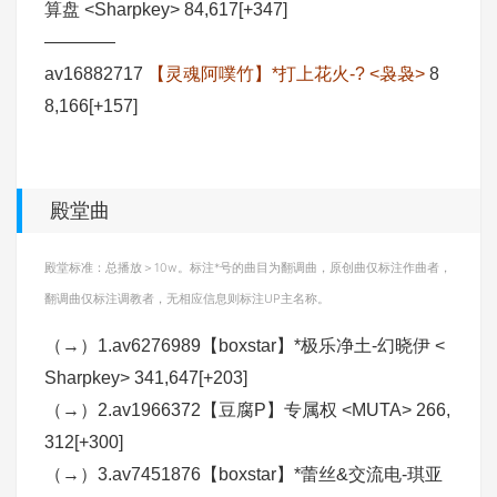
算盘 <Sharpkey> 84,617[+347]
————
av16882717
【灵魂阿噗竹】*打上花火-? <袅袅>
8
8,166[+157]
殿堂曲
殿堂标准：总播放＞10w。标注*号的曲目为翻调曲，原创曲仅标注作曲者，
翻调曲仅标注调教者，无相应信息则标注UP主名称。
（→）1.av6276989【boxstar】*极乐净土-幻晓伊 <
Sharpkey> 341,647[+203]
（→）2.av1966372【豆腐P】专属权 <MUTA> 266,
312[+300]
（→）3.av7451876【boxstar】*蕾丝&交流电-琪亚