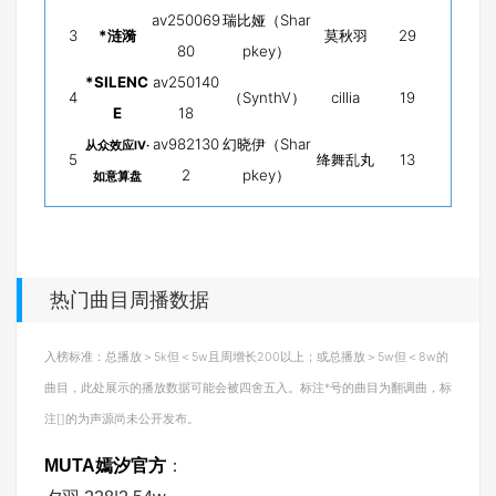
av250069
瑞比娅（Shar
3
*涟漪
莫秋羽
29
80
pkey）
*SILENC
av250140
4
（SynthV）
cillia
19
E
18
av982130
幻晓伊（Shar
从众效应Ⅳ·
5
绛舞乱丸
13
2
pkey）
如意算盘
热门曲目周播数据
入榜标准：总播放＞5k但＜5w且周增长200以上；或总播放＞5w但＜8w的
曲目，此处展示的播放数据可能会被四舍五入。标注*号的曲目为翻调曲，标
注[]的为声源尚未公开发布。
MUTA嫣汐官方
：