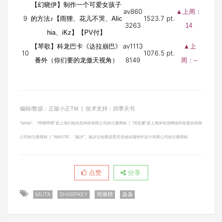
【幻晓伊】制作一个可爱女孩子
av860
▲上周：
9
1523.7 pt.
的方法♪【雨狸、花儿不哭、Alic
3263
14
hia、iKz】【PV付】
av1113
【琴歌】科龙巴卡《达拉崩巴》
▲上
10
1076.5 pt.
8149
番外（你们要的龙傲天视角）
周：–
编辑/数据：正版小正TM | 技术支持：四季天书
“bilibili”、“哔哩哔哩”是上海幻电信息科技有限公司的注册商标 | “琪亚娜”是上海米哈游网络科技股份有限
公司的注册商标 | “AIMUTA”、“嫣汐”、嫣汐立绘图是西安优他动漫制作设计有限公司的注册商标
点赞
分享
MUTA
SHARPKEY
周播榜
袅袅