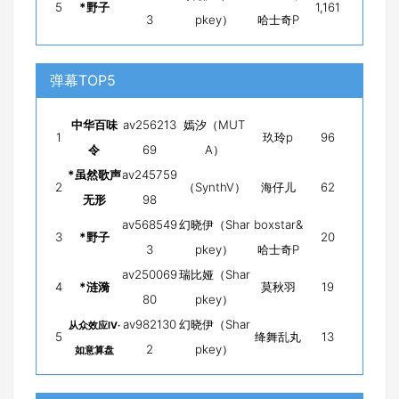
5
*野子
1,161
3
pkey）
哈士奇P
弹幕TOP5
中华百味
av256213
嫣汐（MUT
1
玖玲p
96
令
69
A）
*虽然歌声
av245759
2
（SynthV）
海仔儿
62
无形
98
av568549
幻晓伊（Shar
boxstar&
3
*野子
20
3
pkey）
哈士奇P
av250069
瑞比娅（Shar
4
*涟漪
莫秋羽
19
80
pkey）
av982130
幻晓伊（Shar
从众效应Ⅳ·
5
绛舞乱丸
13
2
pkey）
如意算盘