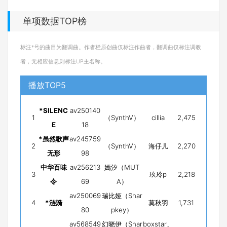
单项数据TOP榜
标注*号的曲目为翻调曲。作者栏原创曲仅标注作曲者，翻调曲仅标注调教
者，无相应信息则标注UP主名称。
播放TOP5
*SILENC
av250140
1
（SynthV）
cillia
2,475
E
18
*虽然歌声
av245759
2
（SynthV）
海仔儿
2,270
无形
98
中华百味
av256213
嫣汐（MUT
3
玖玲p
2,218
令
69
A）
av250069
瑞比娅（Shar
4
*涟漪
莫秋羽
1,731
80
pkey）
av568549
幻晓伊（Shar
boxstar、