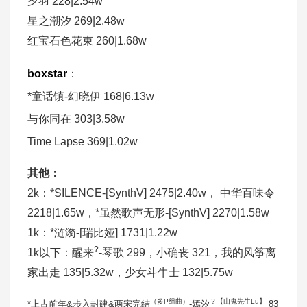
夕羽 228|2.54w
星之潮汐 269|2.48w
红宝石色花束 260|1.68w
boxstar
：
*童话镇-幻晓伊 168|6.13w
与你同在 303|3.58w
Time Lapse 369|1.02w
其他：
2k：*SILENCE-[SynthV] 2475|2.40w， 中华百味令
2218|1.65w，*虽然歌声无形-[SynthV] 2270|1.58w
1k：*涟漪-[瑞比娅] 1731|1.22w
?
1k以下：醒来
-琴歌 299，小确丧 321，我的风筝离
家出走 135|5.32w，少女斗牛士 132|5.75w
（多P组曲）
？【山鬼先生Lu】
*上古前年&步入封建&两宋完结
-嫣汐
83